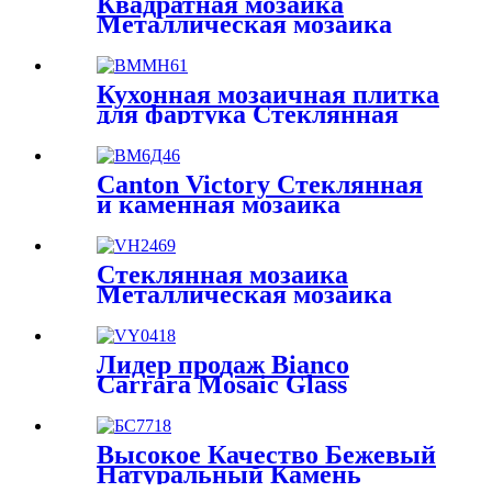
Квадратная мозаика
Мозаика Ванная Комната
Металлическая мозаика
Кристаллическая мозаика
Кухонная плитка мозаика
Кухонная мозаичная плитка
для фартука Стеклянная
кристаллическая мозаика 8
мм Стеклянная
металлическая смесь
Canton Victory Стеклянная
Мозаичная плитка
и каменная мозаика
Современный простой
Каррарская мраморная
стиль Украшение стен
мозаика Мраморная
Яркая стеклянная мозаика
мозаика Backsplash
Стеклянная мозаика
Металлическая мозаика
Backsplash Квадратная
мозаика Металлическая
мозаика Backsplash
Лидер продаж Bianco
Carrara Mosaic Glass
Мозаика из
ламинированного стекла
для ванной комнаты и
Высокое Качество Бежевый
кухни Новый каменный
Натуральный Камень
узор Художественная