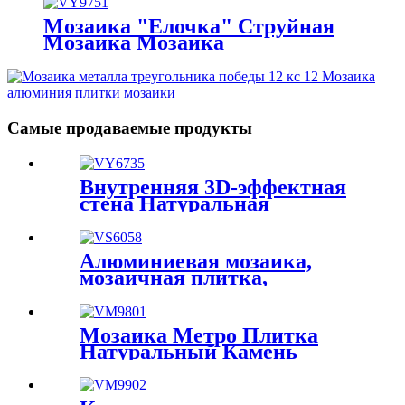
Мозаика Декоративная
Волнистая Стеклянная
Мозаика "Елочка" Струйная
Мозаика Украшение Дома
Мозаика Мозаика
Настенная Плитка Ванная
Художественная Поставка
Комната Арка Стеклянная
Проект Мозаики
Мозаика
Древнегреческая Мозаика
Стеклянная Мозаика
Настенное Искусство
Самые продаваемые продукты
Внутренняя 3D-эффектная
стена Натуральная
деревенская деревянная
мозаика Древесный уголь
Щиток Паркет Полоса
Алюминиевая мозаика,
Плитка Стеклянная
мозаичная плитка,
мозаика
художественная каменная
мозаика, душ, мраморная
мозаика, щиток, мозаика,
Мозаика Метро Плитка
аксессуары для ванной
Натуральный Камень
комнаты
Мозаика Плитка Мозаика
Стены Искусство
Хрустальная Мозаика