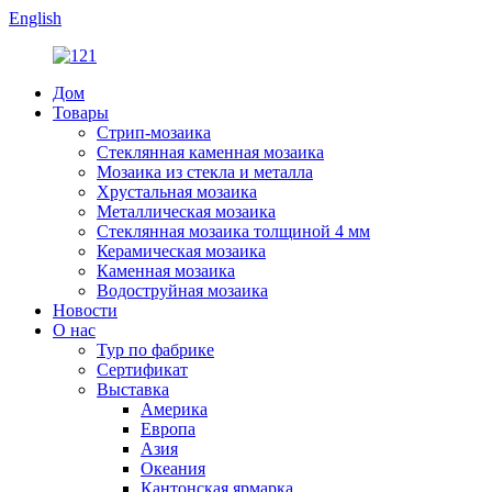
English
Дом
Товары
Стрип-мозаика
Стеклянная каменная мозаика
Мозаика из стекла и металла
Хрустальная мозаика
Металлическая мозаика
Стеклянная мозаика толщиной 4 мм
Керамическая мозаика
Каменная мозаика
Водоструйная мозаика
Новости
О нас
Тур по фабрике
Сертификат
Выставка
Америка
Европа
Азия
Океания
Кантонская ярмарка