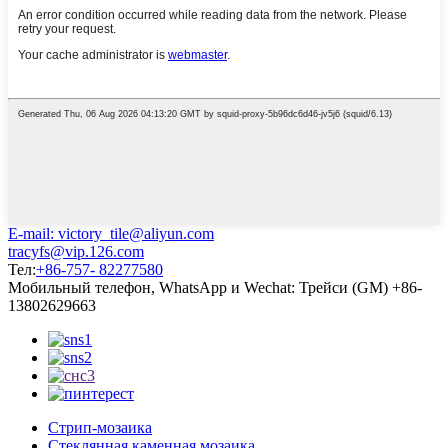
E-mail: victory_tile@aliyun.com
tracyfs@vip.126.com
Тел:
+86-757- 82277580
Мобильный телефон, WhatsApp и Wechat: Трейси (GM) +86-
13802629663
Стрип-мозаика
Стеклянная каменная мозаика