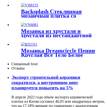
Decoraton Нерегулярная
мозаика из
Мраморная Мозаика для
ламинированного стекла
Пола Китай Полы
для стен
Backsplash Стеклянная
Мраморная Мозаика
мозаичная плитка со
Оптовая Плитка с Матовой
скошенными краями для
Поверхностью Каменная
ванной комнаты для
Мозаика Плитка
душевых стен Настенная
Натуральный Камень
Мозаика из хрусталя и
декоративная серия
Мозаика Маленькая
хрусталя из нестандартной
холодного распыления
Каменная Мозаика
полосы для отделки стен.
Мозаичная плитка со
Каменная Мозаика
Мозаика из ракушек
скошенными краями
Backsplash Наружная
разных цветов.
Мозаика Dreamcircle Пенни
Мозаика
Нерегулярные для
Круглая Все Тело Белое
украшения ванной комнаты
Стекло Мозаика Настенная
и ресторана. Красивый
Плитка Круги Домашнее
Связанный блог
перламутр.
Украшение Круг Дизайн
Отзывы
Металлическая Мозаика
Настенная Плитка
Экспорт строительной керамики
сократился, а внутреннюю цену
планируется повысить на 5%
В апреле 2022 года объем экспорта керамической
плитки из Китая составил 46,05 млн квадратных метров,
что на 17,18% меньше по сравнению с аналогичным