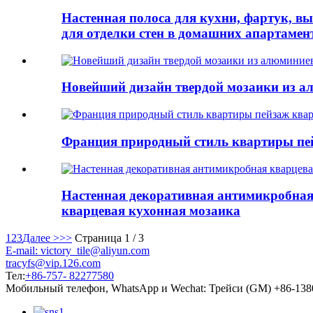
Настенная полоса для кухни, фартук, в
для отделки стен в домашних апартамент
Новейший дизайн твердой мозаики из а
Франция природный стиль квартиры пе
Настенная декоративная антимикробная
кварцевая кухонная мозаика
1
2
3
Далее >
>>
Страница 1 / 3
E-mail: victory_tile@aliyun.com
tracyfs@vip.126.com
Тел:
+86-757- 82277580
Мобильный телефон, WhatsApp и Wechat: Трейси (GM) +86-13