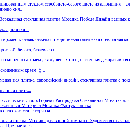
иево-сил...
екла, плитки...
омкой, белого, бежевого и...
 скошенным краем, ф...
шанная плитк...
ссическом стиле горячая...