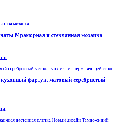
мнаты Мраморная и стеклянная мозаика
тен
 кухонный фартук, матовый серебристый
ни