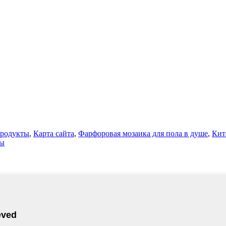
продукты
,
Карта сайта
,
Фарфоровая мозаика для пола в душе
,
Кит
ты