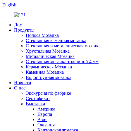
English
Дом
Продукты
Полоса Мозаика
Стеклянная каменная мозаика
Стеклянная и металлическая мозаика
Хрустальная Мозаика
Металлическая Мозаика
Стеклянная мозаика толщиной 4 мм
Керамическая Мозаика
Каменная Мозаика
Водоструйная мозаика
Новости
О нас
Экскурсия по фабрике
Сертификат
Выставка
Америка
Европа
Азия
Океания
Кантонская ярмарка