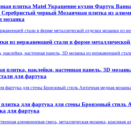
ная плитка Matel Украшение кухни Фартук Ванна
Серебристый черный Мозаичная плитка из алюми
я мозаика
тки из нержавеющей стали в форме металлической
ая плитка, наклейки, настенная панель, 3D мозаик
стали для фартука
плитка для фартука для стены Бронзовый стиль 
ка для фартука