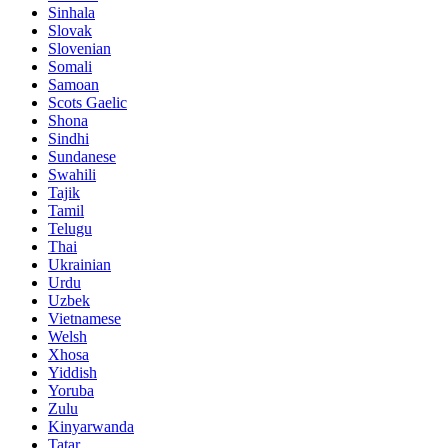
Sinhala
Slovak
Slovenian
Somali
Samoan
Scots Gaelic
Shona
Sindhi
Sundanese
Swahili
Tajik
Tamil
Telugu
Thai
Ukrainian
Urdu
Uzbek
Vietnamese
Welsh
Xhosa
Yiddish
Yoruba
Zulu
Kinyarwanda
Tatar