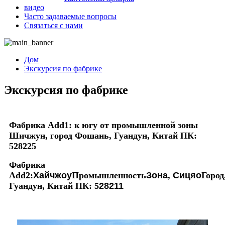
видео
Часто задаваемые вопросы
Связаться с нами
Дом
Экскурсия по фабрике
Экскурсия по фабрике
Фабрика Add1: к югу от промышленной зоны
Шичжун, город Фошань, Гуандун, Китай ПК:
528225
Фабрика
Add2:
Хайчжоу
Промышленность
Зона
,
Сицяо
Город
Гуандун, Китай ПК: 5
28211