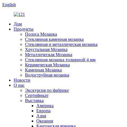
English
Дом
Продукты
Полоса Мозаика
Стеклянная каменная мозаика
Стеклянная и металлическая мозаика
Хрустальная Мозаика
Металлическая Мозаика
Стеклянная мозаика толщиной 4 мм
Керамическая Мозаика
Каменная Мозаика
Водоструйная мозаика
Новости
О нас
Экскурсия по фабрике
Сертификат
Выставка
Америка
Европа
Азия
Океания
Кантонская ярмарка