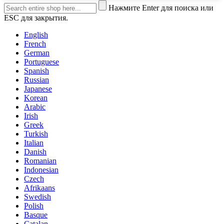
Нажмите Enter для поиска или
ESC для закрытия.
English
French
German
Portuguese
Spanish
Russian
Japanese
Korean
Arabic
Irish
Greek
Turkish
Italian
Danish
Romanian
Indonesian
Czech
Afrikaans
Swedish
Polish
Basque
Catalan