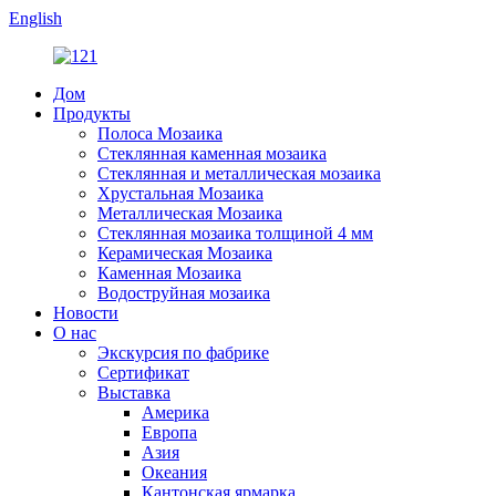
English
Дом
Продукты
Полоса Мозаика
Стеклянная каменная мозаика
Стеклянная и металлическая мозаика
Хрустальная Мозаика
Металлическая Мозаика
Стеклянная мозаика толщиной 4 мм
Керамическая Мозаика
Каменная Мозаика
Водоструйная мозаика
Новости
О нас
Экскурсия по фабрике
Сертификат
Выставка
Америка
Европа
Азия
Океания
Кантонская ярмарка