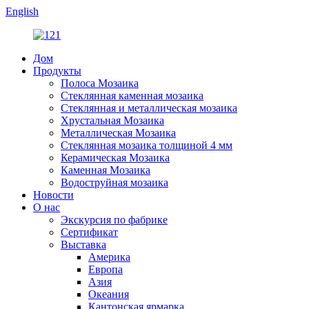
English
Дом
Продукты
Полоса Мозаика
Стеклянная каменная мозаика
Стеклянная и металлическая мозаика
Хрустальная Мозаика
Металлическая Мозаика
Стеклянная мозаика толщиной 4 мм
Керамическая Мозаика
Каменная Мозаика
Водоструйная мозаика
Новости
О нас
Экскурсия по фабрике
Сертификат
Выставка
Америка
Европа
Азия
Океания
Кантонская ярмарка