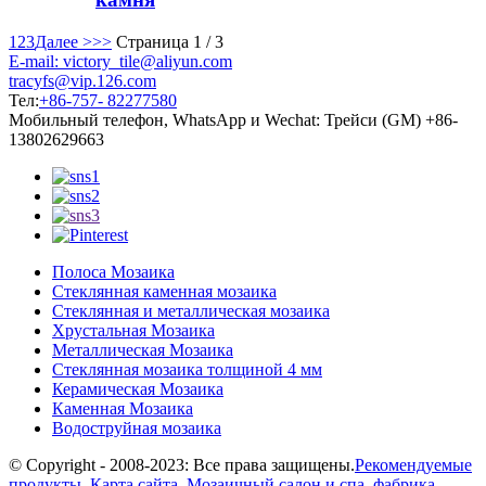
1
2
3
Далее >
>>
Страница 1 / 3
E-mail: victory_tile@aliyun.com
tracyfs@vip.126.com
Тел:
+86-757- 82277580
Мобильный телефон, WhatsApp и Wechat: Трейси (GM) +86-
13802629663
Полоса Мозаика
Стеклянная каменная мозаика
Стеклянная и металлическая мозаика
Хрустальная Мозаика
Металлическая Мозаика
Стеклянная мозаика толщиной 4 мм
Керамическая Мозаика
Каменная Мозаика
Водоструйная мозаика
© Copyright - 2008-2023: Все права защищены.
Рекомендуемые
продукты
,
Карта сайта
,
Мозаичный салон и спа
,
фабрика