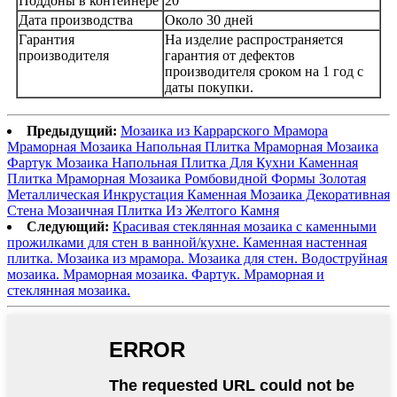
Поддоны в контейнере
20
Дата производства
Около 30 дней
Гарантия
На изделие распространяется
производителя
гарантия от дефектов
производителя сроком на 1 год с
даты покупки.
Предыдущий:
Мозаика из Каррарского Мрамора
Мраморная Мозаика Напольная Плитка Мраморная Мозаика
Фартук Мозаика Напольная Плитка Для Кухни Каменная
Плитка Мраморная Мозаика Ромбовидной Формы Золотая
Металлическая Инкрустация Каменная Мозаика Декоративная
Стена Мозаичная Плитка Из Желтого Камня
Следующий:
Красивая стеклянная мозаика с каменными
прожилками для стен в ванной/кухне. Каменная настенная
плитка. Мозаика из мрамора. Мозаика для стен. Водоструйная
мозаика. Мраморная мозаика. Фартук. Мраморная и
стеклянная мозаика.