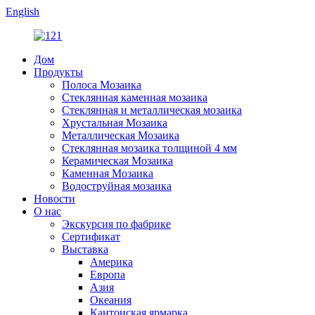
English
Дом
Продукты
Полоса Мозаика
Стеклянная каменная мозаика
Стеклянная и металлическая мозаика
Хрустальная Мозаика
Металлическая Мозаика
Стеклянная мозаика толщиной 4 мм
Керамическая Мозаика
Каменная Мозаика
Водоструйная мозаика
Новости
О нас
Экскурсия по фабрике
Сертификат
Выставка
Америка
Европа
Азия
Океания
Кантонская ярмарка