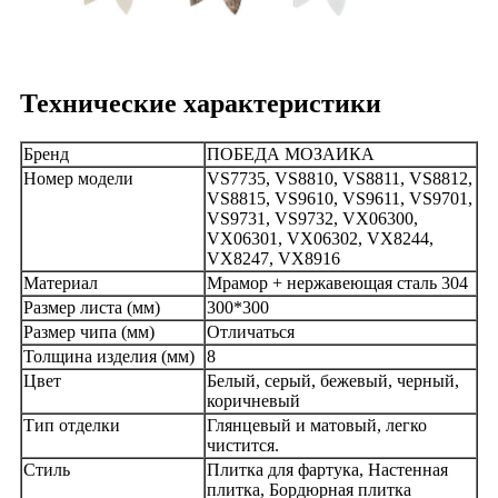
Технические характеристики
Бренд
ПОБЕДА МОЗАИКА
Номер модели
VS7735, VS8810, VS8811, VS8812,
VS8815, VS9610, VS9611, VS9701,
VS9731, VS9732, VX06300,
VX06301, VX06302, VX8244,
VX8247, VX8916
Материал
Мрамор + нержавеющая сталь 304
Размер листа (мм)
300*300
Размер чипа (мм)
Отличаться
Толщина изделия (мм)
8
Цвет
Белый, серый, бежевый, черный,
коричневый
Тип отделки
Глянцевый и матовый, легко
чистится.
Стиль
Плитка для фартука, Настенная
плитка, Бордюрная плитка