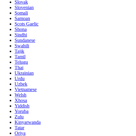
Slovak
Slovenian
Somali
Samoan
Scots Gaelic
Shona
Sindhi
Sundanese
Swahili
Tajik
Tamil
Telugu
Thai
Ukrainian
Urdu
Uzbek
Vietnamese
Welsh
Xhosa
Yiddish
Yoruba
Zulu
Kinyarwanda
Tatar
Oriya