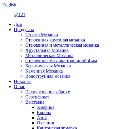
English
Дом
Продукты
Полоса Мозаика
Стеклянная каменная мозаика
Стеклянная и металлическая мозаика
Хрустальная Мозаика
Металлическая Мозаика
Стеклянная мозаика толщиной 4 мм
Керамическая Мозаика
Каменная Мозаика
Водоструйная мозаика
Новости
О нас
Экскурсия по фабрике
Сертификат
Выставка
Америка
Европа
Азия
Океания
Кантонская ярмарка