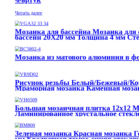
Читать далее
Мозаика для бассейна Мозаика для 
бассейн 20X20 мм Толщина 4 мм Ст
для бассейна Стеклянная мозаика 
для дизайна бассейна
Мозаика из матового алюминия в фо
Рисунок резьбы Белый/Бежевый/Ко
Мраморная мозаика Каменная мозаи
Каменная мозаика Душ
Большая мозаичная плитка 12x12 М
Ламинированное хрустальное стекл
Зеленая мозаика Красная мозаика 
мм Квадратная темно-синяя стекл