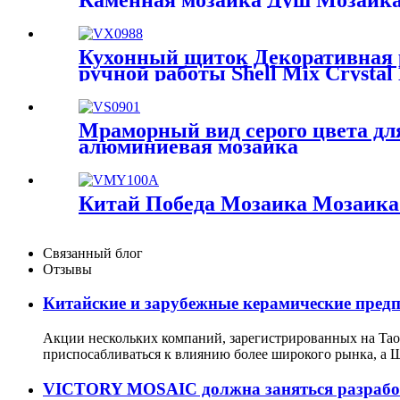
Каменная мозаика Душ Мозаика 
каменная мозаика Натуральная 
Кухонный щиток Декоративная р
ручной работы Shell Mix Crystal
Мраморный вид серого цвета дл
алюминиевая мозаика
Китай Победа Мозаика Мозаик
Связанный блог
Отзывы
Китайские и зарубежные керамические предпр
Акции нескольких компаний, зарегистрированных на Tao
приспосабливаться к влиянию более широкого рынка, а Ш
VICTORY MOSAIC должна заняться разработ