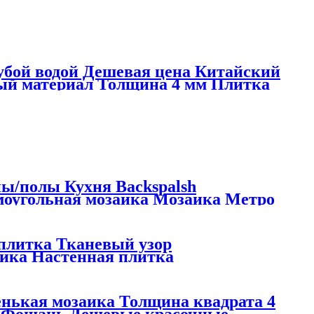
лубой водой Дешевая цена Китайский
ый материал Толщина 4 мм Плитка
темно-синяя стеклянная мозаика
ы/полы Кухня Backspalsh
моугольная мозаика Мозаика Метро
плитка Тканевый узор
аика Настенная плитка
енькая мозаика Толщина квадрата 4
а Фошань Дешевые красочные