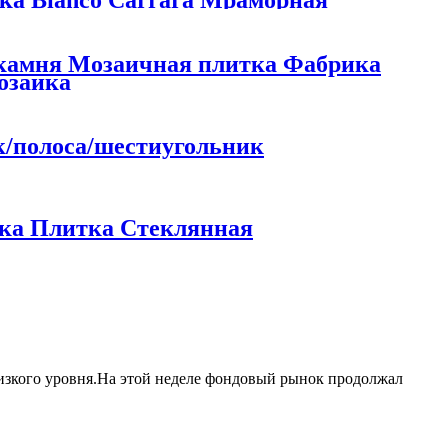
ка Bianco Carrara Мраморная
 интерьера
 камня Мозаичная плитка Фабрика
мозаика
к/полоса/шестиугольник
ка Плитка Стеклянная
изкого уровня.На этой неделе фондовый рынок продолжал