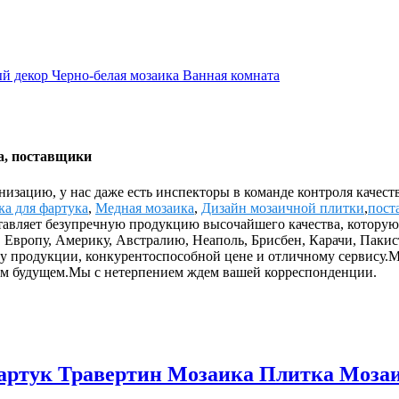
а, поставщики
изацию, у нас даже есть инспекторы в команде контроля качес
а для фартука
,
Медная мозаика
,
Дизайн мозаичной плитки
,
пост
тавляет безупречную продукцию высочайшего качества, которую
в Европу, Америку, Австралию, Неаполь, Брисбен, Карачи, Пакис
ву продукции, конкурентоспособной цене и отличному сервису.
ем будущем.Мы с нетерпением ждем вашей корреспонденции.
артук Травертин Мозаика Плитка Моза