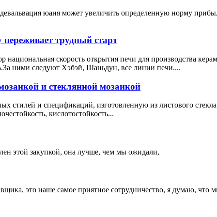
девальвация юаня может увеличить определенную норму прибыл
у переживает трудный старт
ор национальная скорость открытия печи для производства керам
.За ними следуют Хэбэй, Шаньдун, все линии печи....
мозаикой и стеклянной мозаикой
чных стилей и спецификаций, изготовленную из листового стекл
честойкость, кислотостойкость...
лен этой закупкой, она лучше, чем мы ожидали,
авщика, это наше самое приятное сотрудничество, я думаю, что м