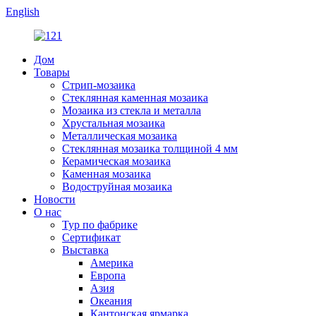
English
Дом
Товары
Стрип-мозаика
Стеклянная каменная мозаика
Мозаика из стекла и металла
Хрустальная мозаика
Металлическая мозаика
Стеклянная мозаика толщиной 4 мм
Керамическая мозаика
Каменная мозаика
Водоструйная мозаика
Новости
О нас
Тур по фабрике
Сертификат
Выставка
Америка
Европа
Азия
Океания
Кантонская ярмарка