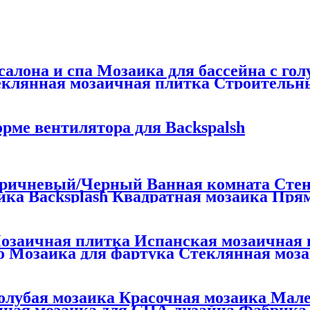
салона и спа Мозаика для бассейна с го
еклянная мозаичная плитка Строительн
Малый размер Толщина 4 мм Квадратная 
рме вентилятора для Backspalsh
ричневый/Черный Ванная комната Стен
ка Backsplash Квадратная мозаика Пря
озаичная плитка Испанская мозаичная 
о Мозаика для фартука Стеклянная моз
Голубая мозаика Красочная мозаика Мал
янная мозаика для СПА-дизайна Фабрик