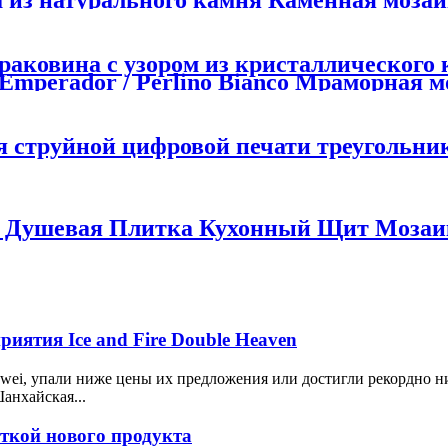
из натурального камня Каменная мозаи
стена Декоративная елочка Мозаика для
аковина с узором из кристаллического
 Emperador / Perlino Bianco Мраморная 
я струйной цифровой печати треугольни
а Душевая Плитка Кухонный Щит Мозаи
иятия Ice and Fire Double Heaven
wei, упали ниже цены их предложения или достигли рекордно н
анхайская...
кой нового продукта