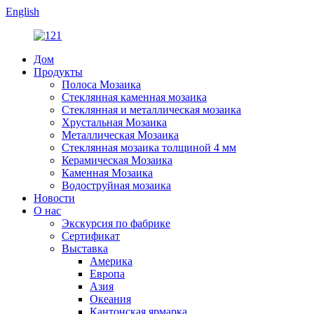
English
Дом
Продукты
Полоса Мозаика
Стеклянная каменная мозаика
Стеклянная и металлическая мозаика
Хрустальная Мозаика
Металлическая Мозаика
Стеклянная мозаика толщиной 4 мм
Керамическая Мозаика
Каменная Мозаика
Водоструйная мозаика
Новости
О нас
Экскурсия по фабрике
Сертификат
Выставка
Америка
Европа
Азия
Океания
Кантонская ярмарка