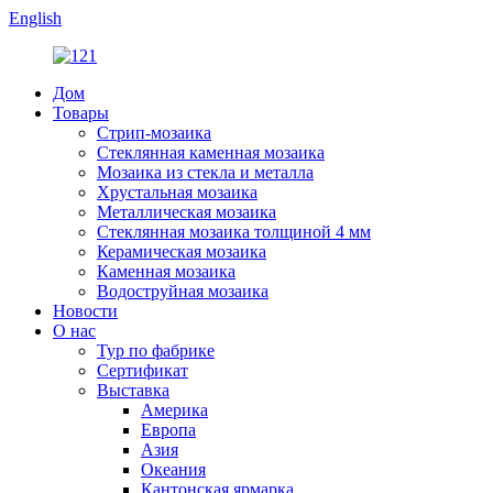
English
Дом
Товары
Стрип-мозаика
Стеклянная каменная мозаика
Мозаика из стекла и металла
Хрустальная мозаика
Металлическая мозаика
Стеклянная мозаика толщиной 4 мм
Керамическая мозаика
Каменная мозаика
Водоструйная мозаика
Новости
О нас
Тур по фабрике
Сертификат
Выставка
Америка
Европа
Азия
Океания
Кантонская ярмарка