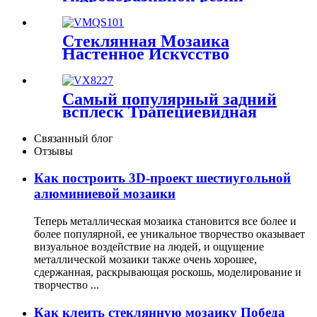
декора стен
Мозаика для кухни
Мозаика для фартука
Мозаика для ванной
Стеклянная Мозаика
комнаты Мозаичная
Настенное Искусство
плитка для камина
Радужное Стекло Арочная
Натуральный белый
Форма Мозаика
мраморный камень
Декоративная Волнистая
Художественные узоры
Самый популярный задний
Стеклянная Мозаика
гидроабразивной резки
всплеск Трапециевидная
Украшение Дома Настенная
Мозаика для дома
мраморная каменная
Плитка Ванная Комната
Декоративная облицовка
мозаика Шестигранная
Связанный блог
Арка Стеклянная Мозаика
стен и плитка для пола
мозаичная плитка
Отзывы
Классическая инкрустация
Трапециевидная мозаичная
мозаики из мраморного
плитка Мозаичная плитка
Как построить 3D-проект шестиугольной
камня Форма для
для душа Мозаика для пола
алюминиевой мозаики
гидроабразивной резки для
Кухонная плитка
душа в ванной
Мозаичный декор стен
Теперь металлическая мозаика становится все более и
более популярной, ее уникальное творчество оказывает
визуальное воздействие на людей, и ощущение
металлической мозаики также очень хорошее,
сдержанная, раскрывающая роскошь, моделирование и
творчество ...
Как клеить стеклянную мозаику Победа