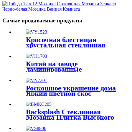
Проект Мозаики
Древнегреческая Мозаика
Стеклянная Мозаика
Настенное Искусство
Самые продаваемые продукты
Красочная блестящая
хрустальная стеклянная
мозаика Новый стиль
Текстура ткани Дизайн
Стеклянная мозаика для
Китай на заводе
современной отделки стен
ламинированные
хрустальные плитки
мозаичный дизайн для
внутреннего декора
Роскошное украшение дома
Яркий цветной скос
Мраморный камень
Мозаика Плитка Кирпич
3D Настенные плитки
Backsplash Стеклянная
Мозаика Мозаика из
Мозаика Плитка Высокого
натурального камня
Качества Ванная Комната
Кристаллическая каменная
Оптовая Хрустальная
мозаика Искусство