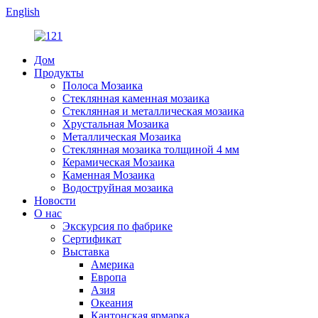
English
Дом
Продукты
Полоса Мозаика
Стеклянная каменная мозаика
Стеклянная и металлическая мозаика
Хрустальная Мозаика
Металлическая Мозаика
Стеклянная мозаика толщиной 4 мм
Керамическая Мозаика
Каменная Мозаика
Водоструйная мозаика
Новости
О нас
Экскурсия по фабрике
Сертификат
Выставка
Америка
Европа
Азия
Океания
Кантонская ярмарка