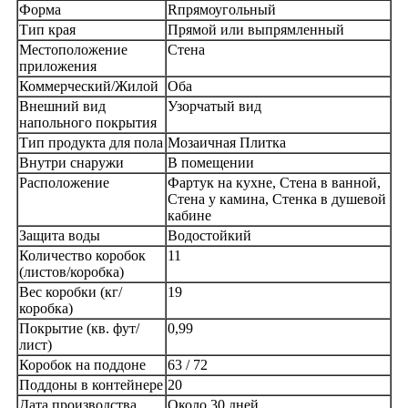
Форма
R
прямоугольный
Тип края
Прямой или выпрямленный
Местоположение
Стена
приложения
Коммерческий/Жилой
Оба
Внешний вид
Узорчатый вид
напольного покрытия
Тип продукта для пола
Мозаичная Плитка
Внутри снаружи
В помещении
Расположение
Фартук на кухне, Стена в ванной,
Стена у камина, Стенка в душевой
кабине
Защита воды
Водостойкий
Количество коробок
11
(листов/коробка)
Вес коробки (кг/
19
коробка)
Покрытие (кв. фут/
0,99
лист)
Коробок на поддоне
63 / 72
Поддоны в контейнере
20
Дата производства
Около 30 дней