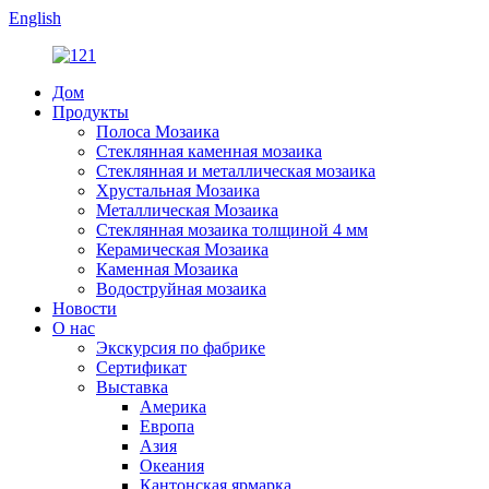
English
Дом
Продукты
Полоса Мозаика
Стеклянная каменная мозаика
Стеклянная и металлическая мозаика
Хрустальная Мозаика
Металлическая Мозаика
Стеклянная мозаика толщиной 4 мм
Керамическая Мозаика
Каменная Мозаика
Водоструйная мозаика
Новости
О нас
Экскурсия по фабрике
Сертификат
Выставка
Америка
Европа
Азия
Океания
Кантонская ярмарка