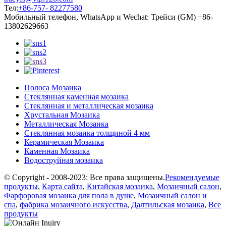
Тел:
+86-757- 82277580
Мобильный телефон, WhatsApp и Wechat: Трейси (GM) +86-
13802629663
Полоса Мозаика
Стеклянная каменная мозаика
Стеклянная и металлическая мозаика
Хрустальная Мозаика
Металлическая Мозаика
Стеклянная мозаика толщиной 4 мм
Керамическая Мозаика
Каменная Мозаика
Водоструйная мозаика
© Copyright - 2008-2023: Все права защищены.
Рекомендуемые
продукты
,
Карта сайта
,
Китайская мозаика
,
Мозаичный салон
,
Фарфоровая мозаика для пола в душе
,
Мозаичный салон и
спа
,
фабрика мозаичного искусства
,
Далтильская мозаика
,
Все
продукты